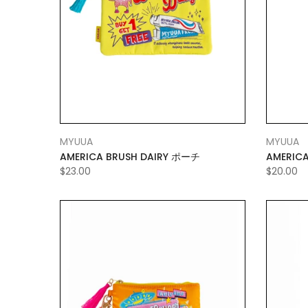
MYUUA
MYUUA
AMERICA BRUSH DAIRY ポーチ
AMERICA
CHECK
$23.00
$20.00