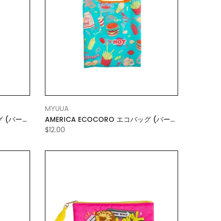
MYUUA
AMERICA ECOCORO エコバッグ (バーガ
ー) SMALL
$12.00