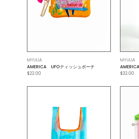
MYUUA
MYUUA
AMERICA UFOティッシュポーチ
AMER
ッグ
$22.00
$32.00