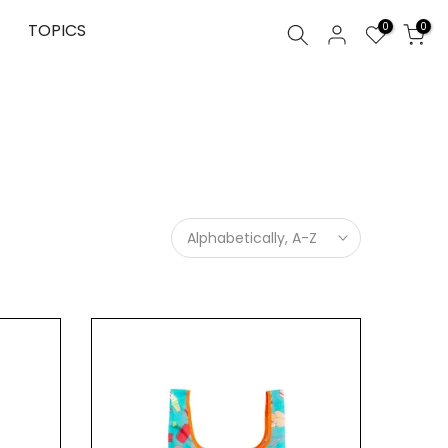
0
TOPICS
0
Alphabetically, A-Z