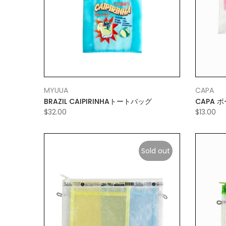
MYUUA
CAPA
BRAZIL CAIPIRINHAトートバッグ
CAPA 
$32.00
$13.00
Sold out