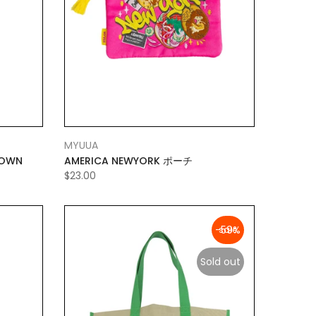
MYUUA
ROWN
AMERICA NEWYORK ポーチ
$23.00
-59%
Sold out