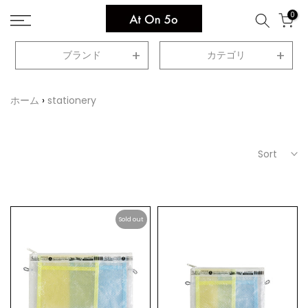
Skip
0
to
content
ブランド
カテゴリ
ホーム
stationery
Sort
Sold out