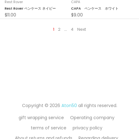
Rest Rover
CAPA
Rest Rover ペンケース ネイビー
CAPA ペンケース ホワイト
$11.00
$9.00
1
2
…
4
Next
Copyright © 2026
Aton50
all rights reserved.
gift wrapping service
Operating company
terms of service
privacy policy
About returns and refunds
Regarding delivery