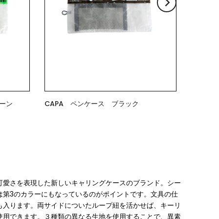
ーン
CAPA ペンケース ブラック
$9.00
可愛さを表現した新しいキャリングケースのブランド。シー
は第3のカラーにもなっているのがポイントです。⽂具の仕
も⼊ります。両サイドについたループ紐を活かせば、キーリ
使⽤できます。３種類の異なる⽣地を使⽤することで、異素