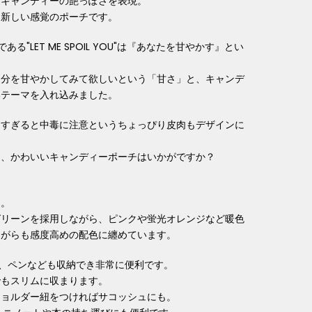
、キャンディーの艶っぽさを表現。
た新しい感覚のポーチです。
る"LET ME SPOIL YOU"は『あなたを甘やかす』とい
自分を甘やかしてみて欲しいという「甘さ」と、キャンデ
いテーマを入れ込みました。
めすぎると中毒に注意というちょっぴり皮肉もデザインに
る、かわいいキャンディーポーチはいかがですか？
ン。
グリーンを採用しながら、ピンクや蛍光オレンジなど暖色
ながらも感度高めの配色に纏めています。
 、ペンなども収納でき非常に便利です。
でもスリムに収まります。
ショルダー紐をつければサコッシュにも。