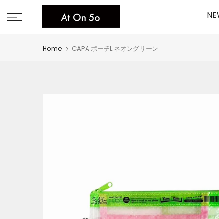
Skip
NE
to
content
Home
CAPA ポーチL ネオングリーン