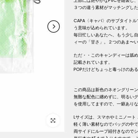
上部には艶やかなPVCを縫製し
３つの違う素材がマッチングし
CAPA〈キャパ〉のサブタイトルであ
う意味が込められています。
毎日忙しいあなたへ、もう少し
ィーの「甘さ」。２つのあま〜
ただ・・このキャンディーは舐
記載されています。
POPだけどちょっと毒っけのあ
この商品は新色のネオングリー
無難な配色に纏めずに、明るい
を使用してますので、一癖あり
Lサイズは、スマホやミニノート
Click to enlarge
軽く薄い素材なのでバッグの中
両サイドにループ紐付きなので