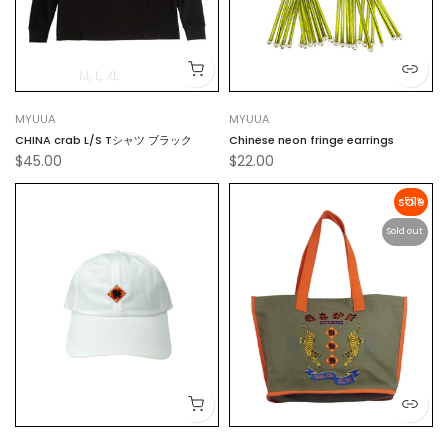
M
L
XL
MYUUA
MYUUA
CHINA crab L/S Tシャツ ブラック
Chinese neon fringe earrings
$45.00
$22.00
-59%
Sold out