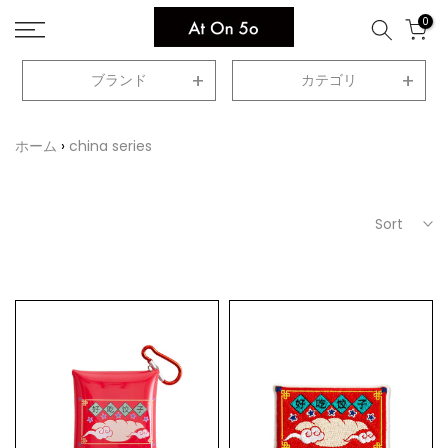
Skip
0
to
content
ブランド
カテゴリ
ホーム
china series
Sort