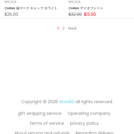
MYUUA
MYUUA
CHINA 福マーク キャップ ホワイト
CHINA デイオフトート
$26.00
$32.00
$13.00
1
2
Next
Copyright © 2026
Aton50
all rights reserved.
gift wrapping service
Operating company
terms of service
privacy policy
About returns and refunds
Regarding delivery