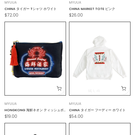
MYUUA
MYUUA
CHINA タイガー Tシャツ ホワイト
CHINA MARKET TOTE ピンク
$72.00
$26.00
M
L
XL
MYUUA
MYUUA
HONGKONG 海鮮ネオン ティッシュポ
CHINA タイガー フーディー ホワイト
$19.00
$54.00
ーチ