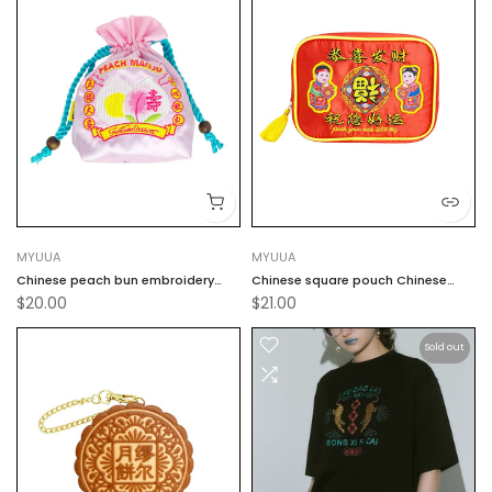
MYUUA
MYUUA
Chinese peach bun embroidery
Chinese square pouch Chinese
$20.00
$21.00
purse
New Year
Sold out