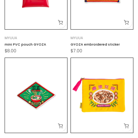
MYUUA
MYUUA
mini PVC pouch GYOZA
GYOZA embroidered sticker
$8.00
$7.00