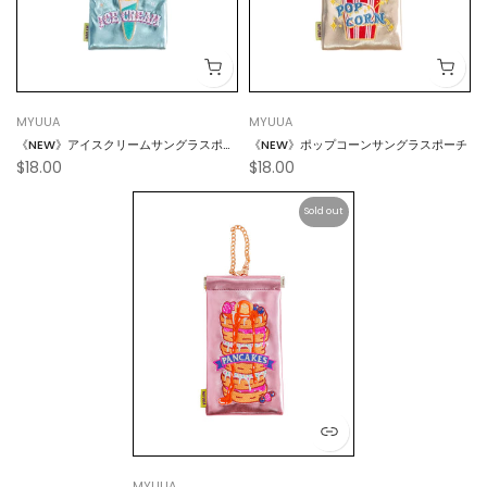
MYUUA
MYUUA
《NEW》アイスクリームサングラスポー
《NEW》ポップコーンサングラスポーチ
$18.00
$18.00
チ
Sold out
MYUUA