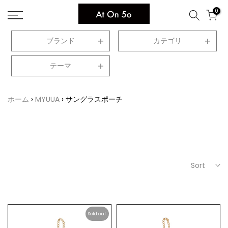
Skip
0
to
content
ブランド
カテゴリ
テーマ
ホーム
MYUUA
サングラスポーチ
Sort
Sold out