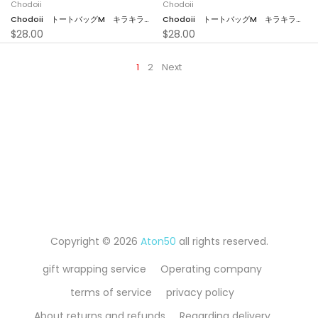
Chodoii
Chodoii
Chodoii トートバッグM キラキラブ
Chodoii トートバッグM キラキララ
$28.00
$28.00
ルー
イトブルー
1
2
Next
Copyright © 2026
Aton50
all rights reserved.
gift wrapping service
Operating company
terms of service
privacy policy
About returns and refunds
Regarding delivery