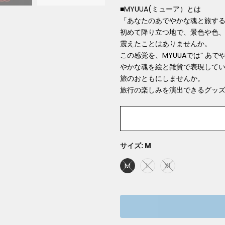
■MYUUA(ミューア）とは
「あなたのあでやかな魂と旅す
初めて降り⽴つ地で、景⾊や⾊
震えたことはありませんか。
この感覚を、MYUUAでは” あで
やかな魂
を絵と雑貨で表現してい
旅のおともにしませんか。
旅⾏の楽しみを演出できるグッ
サイズ:
M
M
L
XL