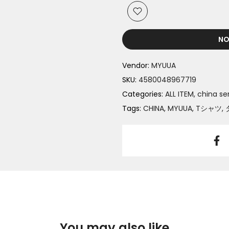
NO
Vendor:
MYUUA
SKU:
4580048967719
Categories:
ALL ITEM
china se
Tags:
CHINA
MYUUA
Tシャツ
You may also like