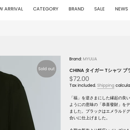
W ARRIVAL
CATEGORY
BRAND
SALE
NEWS
Brand:
MYUUA
Sold out
CHINA タイガー Tシャツ 
$72.00
Tax included.
Shipping
calcula
「福」を逆さまにした縁起の良い中
ようにの意味の「恭喜發財」を
ました。ブラックはエメラルド
合いに仕上げました。