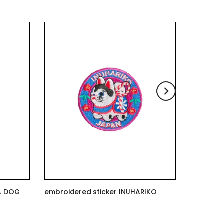
er SHIBUYA DOG
embroidered sticker INUHARIKO
$7.00