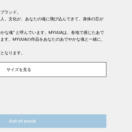
るブランド。
、
⼈、⽂化が、あなたの魂に⾶び込んできて、⾝体の芯が
やかな魂” と呼んでいます。MYUUAは、各地で感じたあで
ます。MYUUAの作品をあなたのあでやかな魂と⼀緒に、
ズとなります。
サイズを見る
Out of stock