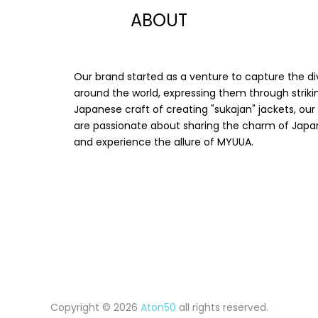
ABOUT
Our brand started as a venture to capture the di
around the world, expressing them through strikin
Japanese craft of creating "sukajan" jackets, ou
are passionate about sharing the charm of Japan 
and experience the allure of MYUUA.
Copyright © 2026
Aton50
all rights reserved.