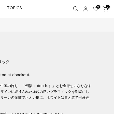
0
TOPICS
0
ブラック
ted at checkout.
国の飾り、「倒福（ dao fu）」とお金持ちになりなす
デザインに取り入れた縁起の良いグラフィックを刺繍にし
グリーンの刺繍でネオン風に、ホワイトは青と赤で可愛色