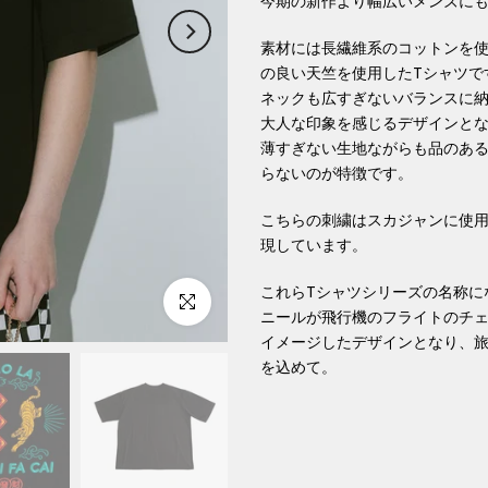
今期の新作より幅広いメンズにも
素材には長繊維系のコットンを
の良い天竺を使用したTシャツで
ネックも広すぎないバランスに
大人な印象を感じるデザインと
薄すぎない生地ながらも品のあ
らないのが特徴です。
こちらの刺繍はスカジャンに使
現しています。
これらTシャツシリーズの名称にな
Click to enlarge
ニールが飛行機のフライトのチ
イメージしたデザインとなり、旅
を込めて。