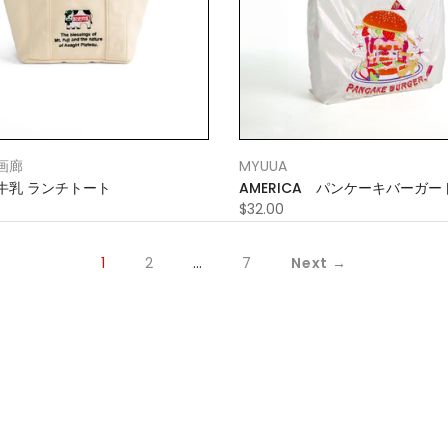
画廊
MYUUA
牛乳 ランチトート
AMERICA パンケーキバーガ
ッグ
$32.00
1
2
…
7
Next