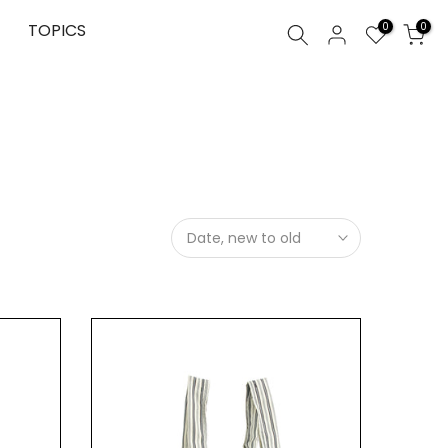
0
TOPICS
0
Date, new to old