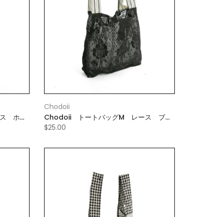
Chodoii
ース ホワ
Chodoii トートバッグM レース ブラ
ック
$25.00