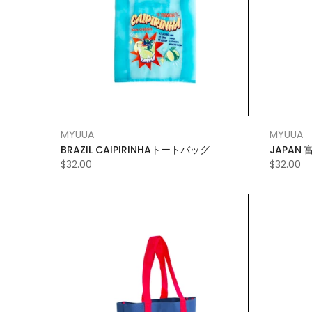
MYUUA
MYUUA
BRAZIL CAIPIRINHAトートバッグ
JAPAN
$32.00
$32.00