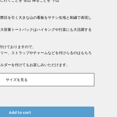
行くことを”登山”帰ることを”下山”
。
一際目を引く大きな山の看板をサテン生地と刺繍で表現し
。大容量トートバックはハイキングや行楽にも大活躍する
付けておりますので、
サリー、ストラップやチャームなどを付けらるのはもちろ
ホルダーを付けてもお楽しみいただけます。
サイズを見る
Add to cart