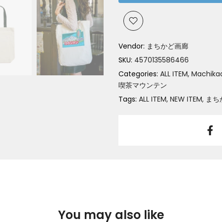
Vendor:
まちかど画廊
SKU:
4570135586466
Categories:
ALL ITEM
Machikad
喫茶マウンテン
Tags:
ALL ITEM
NEW ITEM
まち
You may also like