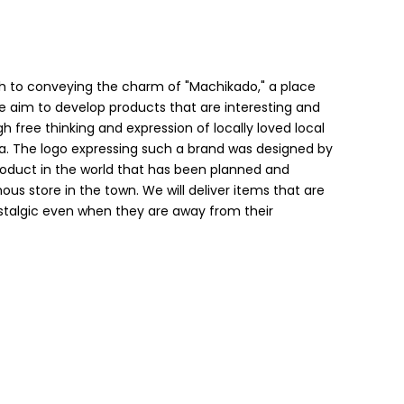
h to conveying the charm of "Machikado," a place
 we aim to develop products that are interesting and
h free thinking and expression of locally loved local
a. The logo expressing such a brand was designed by
product in the world that has been planned and
us store in the town. We will deliver items that are
ostalgic even when they are away from their