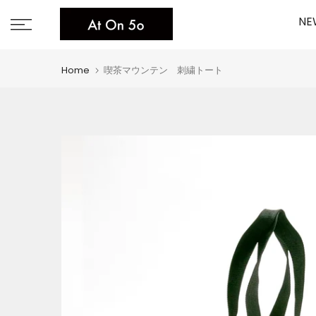
Skip
NE
to
content
Home
喫茶マウンテン 刺繍トート