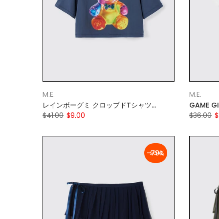
M.E.
M.E.
レインボーグミ クロップドTシャツ
GAME G
D.GRAY
$41.00
$9.00
$36.00
$
-79%