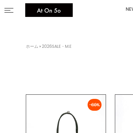
Skip
NE
to
content
ホーム
2026SALE・M.E
-60%