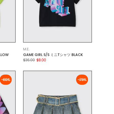
M.E.
LLOW
GAME GIRL S/S ミニTシャツ BLACK
$36.00
$8.00
-80%
-79%