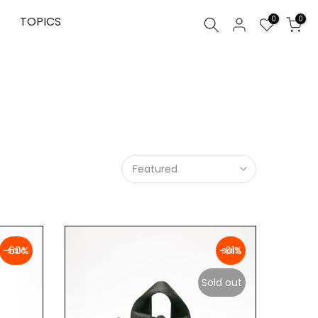
0
TOPICS
0
Featured
-60%
-61%
Sold out