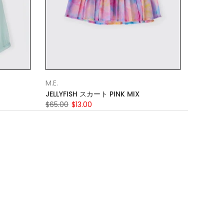
M.E.
JELLYFISH スカート PINK MIX
$65.00
$13.00