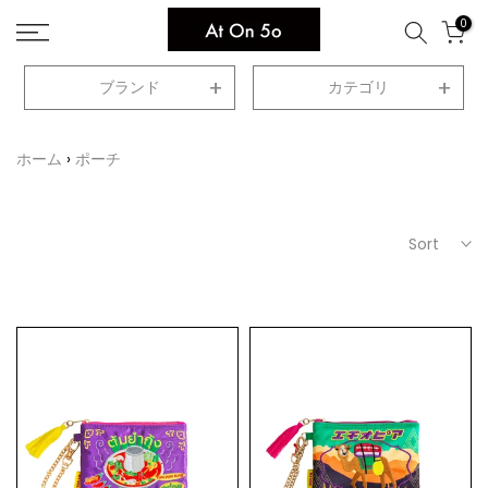
Skip
0
to
content
ブランド
カテゴリ
ホーム
ポーチ
Sort