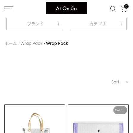
Skip
0
to
content
ブランド
カテゴリ
ホーム
Wrap Pack
Wrap Pack
Sort
Sold out