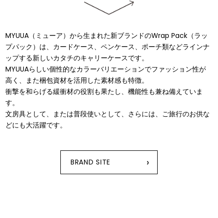
MYUUA（ミューア）から⽣まれた新ブランドのWrap Pack（ラッ
プパック）は、カードケース、ペンケース、ポーチ類などラインナ
ップする新しいカタチのキャリーケースです。
MYUUAらしい個性的なカラーバリエーションでファッション性が
⾼く、また梱包資材を活⽤した素材感も特徴。
衝撃を和らげる緩衝材の役割も果たし、機能性も兼ね備えていま
す。
⽂房具として、または普段使いとして、さらには、ご旅⾏のお供な
どにも⼤活躍です。
›
BRAND SITE