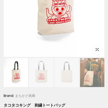
Click to e
Brand:
まちかど画廊
タコタコキング 刺繍トートバッグ