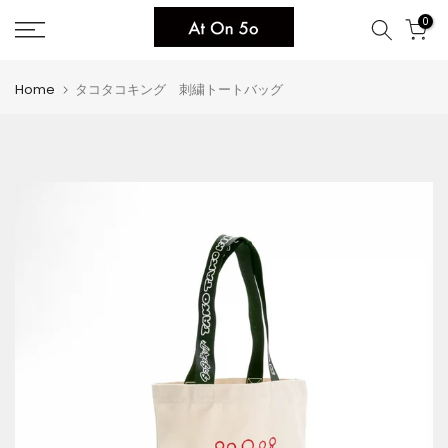
Skip
0
to
content
Home
タコタコキング 刺繍トートバッグ