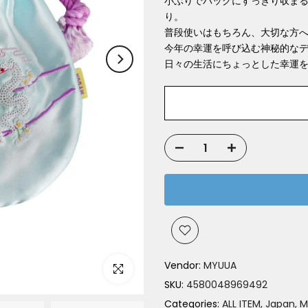
小ぶりでバッグにすっきり収ま
り。
普段使いはもちろん、大切な方
今年の幸運を呼び込む神秘的な
日々の生活にちょっとした幸運
Vendor:
MYUUA
Click to enlarge
SKU:
4580048969492
Categories:
ALL ITEM
Japan
M