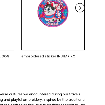
er SHIBUYA DOG
embroidered sticker INUHARIKO
$7.00
verse cultures we encountered during our travels
g and playful embroidery. Inspired by the traditional
r brand embodies this unique clothing technique. We