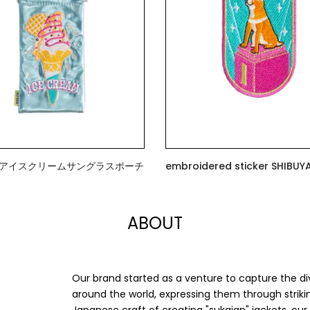
》アイスクリームサングラスポーチ
embroidered stick
$7.00
ABOUT
Our brand started as a venture to capture the di
around the world, expressing them through strikin
Japanese craft of creating "sukajan" jackets, ou