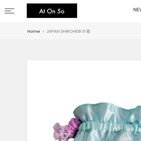
Skip
NE
to
content
Home
JAPAN SHIROHEBI 巾着