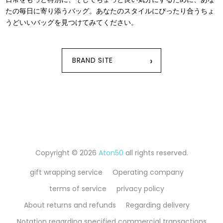
たの毎⽇に寄り添うバッグ。あなたのスタイルにぴったり合うちょ
うどいいバッグを⾒つけてみてください。
›
BRAND SITE
Copyright © 2026
Aton50
all rights reserved.
gift wrapping service
Operating company
terms of service
privacy policy
About returns and refunds
Regarding delivery
Notation regarding specified commercial transactions