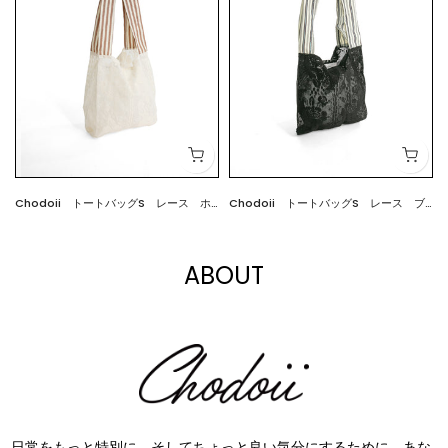
ブ
Chodoii トートバッグS レース ホ
Chodoii トートバッグS レース ブ
$19.00
$19.00
ワイト
ラック
ABOUT
⽇常をもっと特別に、そしてちょっと良い気分にするために、あな