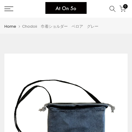
Skip
0
to
content
Home
Chodoii 巾着ショルダー ベロア グレー