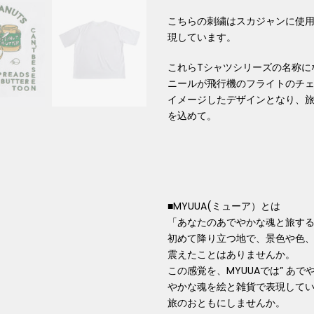
こちらの刺繍はスカジャンに使
現しています。
これらTシャツシリーズの名称にな
ニールが飛行機のフライトのチ
イメージしたデザインとなり、旅
を込めて。
■MYUUA(ミューア）とは
「あなたのあでやかな魂と旅す
初めて降り⽴つ地で、景⾊や⾊
震えたことはありませんか。
この感覚を、MYUUAでは” あで
やかな魂
を絵と雑貨で表現してい
旅のおともにしませんか。