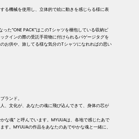
用する機械を使用し、立体的で絵に動きを感じらる様に表
った”ONE PACK”はこのTシャツを梱包している収納ビ
ェックインの際の受託手荷物に付けられるバゲージタグを
のお供や、旅してる様な気分のTシャツになれればの思い
るブランド。
、
⼈、⽂化が、あなたの魂に⾶び込んできて、⾝体の芯が
やかな魂” と呼んでいます。MYUUAは、各地で感じたあで
ます。MYUUAの作品をあなたのあでやかな魂と⼀緒に、