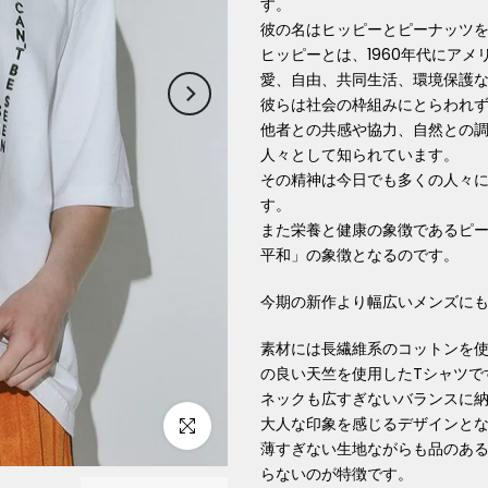
す。
彼の名はヒッピーとピーナッツ
ヒッピーとは、1960年代にア
愛、自由、共同生活、環境保護
彼らは社会の枠組みにとらわれ
他者との共感や協力、自然との
人々として知られています。
その精神は今日でも多くの人々
す。
また栄養と健康の象徴であるピ
平和」の象徴となるのです。
今期の新作より幅広いメンズにも
素材には長繊維系のコットンを
の良い天竺を使用したTシャツで
ネックも広すぎないバランスに
大人な印象を感じるデザインと
Click to enlarge
薄すぎない生地ながらも品のあ
らないのが特徴です。