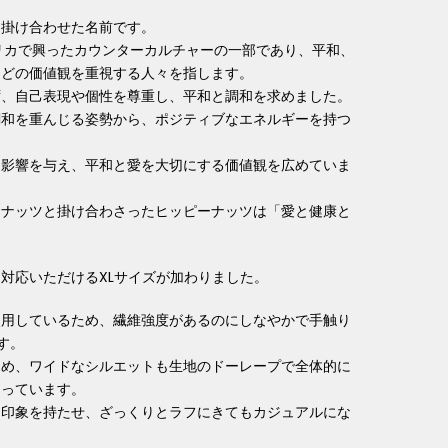
を掛け合わせた名前です。
メリカで興ったカウンターカルチャーの一部であり、平和、
などの価値観を重視する人々を指します。
ず、自己表現や個性を尊重し、平和と調和を求めました。
調和を重んじる姿勢から、ポジティブなエネルギーを持つ
に影響を与え、平和と愛を大切にする価値観を広めていま
ーナッツと掛け合わさったヒッピーナッツは「愛と健康と
対応いただけるXLサイズが加わりました。
使用しているため、繊維強度があるのにしなやかで手触り
す。
納め、ワイドなシルエットも生地のドーレープで全体的に
なっています。
る印象を持たせ、ざっくりとラフにきてもカジュアルにな