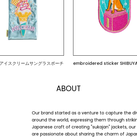
》アイスクリームサングラスポーチ
embroidered stick
$7.00
ABOUT
Our brand started as a venture to capture the di
around the world, expressing them through strikin
Japanese craft of creating "sukajan" jackets, ou
are passionate about sharing the charm of Japan 