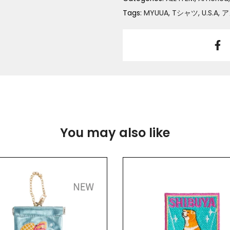
Tags:
MYUUA
Tシャツ
U.S.A
ア
You may also like