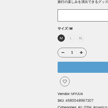
旅⾏の楽しみを演出できるグッ
サイズ:
M
M
L
XL
Vendor:
MYUUA
SKU:
4580048967207
Categories:
ALL ITEM
America