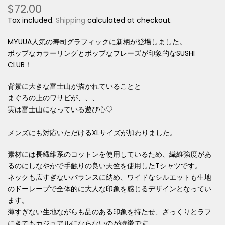
$72.00
Tax included.
Shipping
calculated at checkout.
MYUUA人気の寿司グラフィックに新柄が登場しました。
ポップなカラーリングとポップなフレーズが印象的なSUSHI
CLUB！
背景に大きな富士山が描かれていることと
まぐろの上のワサビが、、、
実は富士山になっている遊び心♡
メンズにも対応いただけるXLサイズが加わりました。
素材には長繊維系のコットンを使用しているため、繊維強度があ
るのにしなやかで手触りの良い天竺を使用したTシャツです。
ネックも広すぎないバランスに納め、ワイドなシルエットも生地
のドーレープで全体的に大人な印象を感じるデザインとなってい
ます。
薄すぎない生地ながらも品のある印象を持たせ、ざっくりとラフ
にきてもカジュアルにならないのが特徴です。