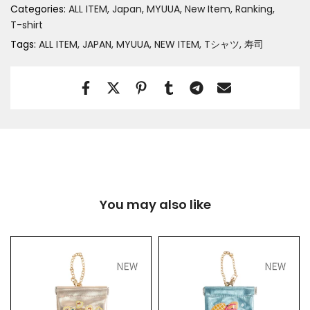
Categories:
ALL ITEM
Japan
MYUUA
New Item
Ranking
T-shirt
Tags:
ALL ITEM
JAPAN
MYUUA
NEW ITEM
Tシャツ
寿司
You may also like