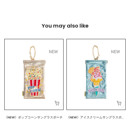
You may also like
《NEW》ポップコーンサングラスポーチ
《NEW》アイスクリームサングラスポー
$18.00
$18.00
チ