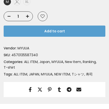
M
L
XL
Add to cart
Vendor:
MYUUA
SKU:
4570135587340
Categories:
ALL ITEM
Japan
MYUUA
New Item
Ranking
T-shirt
Tags:
ALL ITEM
JAPAN
MYUUA
NEW ITEM
Tシャツ
寿司