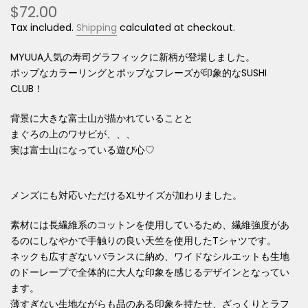
$72.00
Tax included.
Shipping
calculated at checkout.
MYUUA人気の寿司グラフィックに新柄が登場しました。
ポップなカラーリングとポップなフレーズが印象的なSUSHI
CLUB！
背景に大きな富士山が描かれていることと
まぐろの上のワサビが、、、
実は富士山になっている遊び心♡
メンズにも対応いただけるXLサイズが加わりました。
素材には長繊維系のコットンを使用しているため、繊維強度があ
るのにしなやかで手触りの良い天竺を使用したTシャツです。
ネックも広すぎないバランスに納め、ワイドなシルエットも生地
のドーレープで全体的に大人な印象を感じるデザインとなってい
ます。
薄すぎない生地ながらも品のある印象を持たせ、ざっくりとラフ