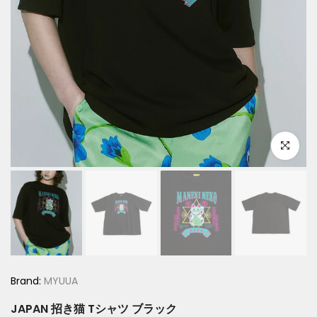
Click to e
Brand:
MYUUA
JAPAN 招き猫 Tシャツ ブラック