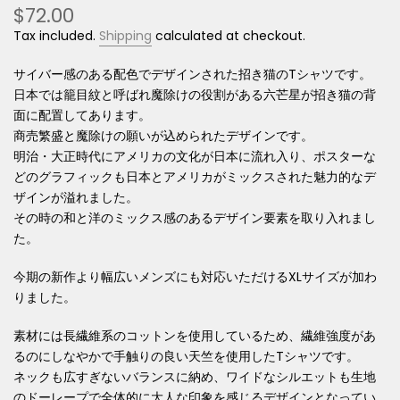
$72.00
Tax included.
Shipping
calculated at checkout.
サイバー感のある配色でデザインされた招き猫のTシャツです。
日本では籠目紋と呼ばれ魔除けの役割がある六芒星が招き猫の背
面に配置してあります。
商売繁盛と魔除けの願いが込められたデザインです。
明治・大正時代にアメリカの文化が日本に流れ入り、ポスターな
どのグラフィックも日本とアメリカがミックスされた魅力的なデ
ザインが溢れました。
その時の和と洋のミックス感のあるデザイン要素を取り入れまし
た。
今期の新作より幅広いメンズにも対応いただけるXLサイズが加わ
りました。
素材には長繊維系のコットンを使用しているため、繊維強度があ
るのにしなやかで手触りの良い天竺を使用したTシャツです。
ネックも広すぎないバランスに納め、ワイドなシルエットも生地
のドーレープで全体的に大人な印象を感じるデザインとなってい