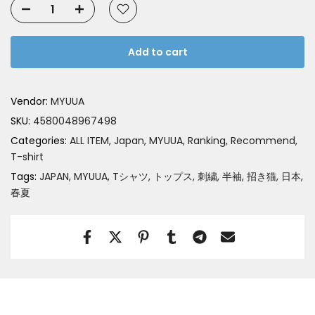
Add to cart
Vendor:
MYUUA
SKU:
4580048967498
Categories:
ALL ITEM
Japan
MYUUA
Ranking
Recommend
T-shirt
Tags:
JAPAN
MYUUA
Tシャツ
トップス
刺繍
半袖
招き猫
日本
春夏