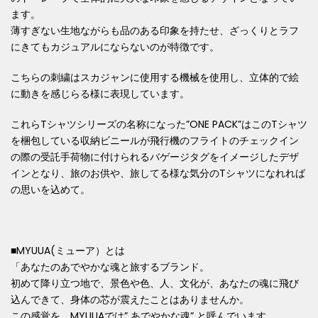
ます。
薄すぎない生地ながらも品のある印象を持たせ、ざっくりとラフ
にきてもカジュアルにならないのが特徴です。
こちらの刺繍はスカジャンに使用する機械を使用し、立体的で絵
に動きを感じらる様に表現しています。
これらTシャツシリーズの名称になった”ONE PACK”はこのTシャツ
を梱包している収納ビニールが飛行機のフライトのチェックイン
の際の受託手荷物に付けられるバゲージタグをイメージしたデザ
インとなり、旅のお供や、旅してる様な気分のTシャツになれれば
の思いを込めて。
■MYUUA(ミューア）とは
「あなたのあでやかな魂と旅するブランド。
初めて降り⽴つ地で、景⾊や⾊、
⼈、⽂化が、あなたの魂に⾶び
込んできて、⾝体の芯が震えたことはありませんか。
この感覚を、MYUUAでは” あでやかな魂” と呼んでいます。