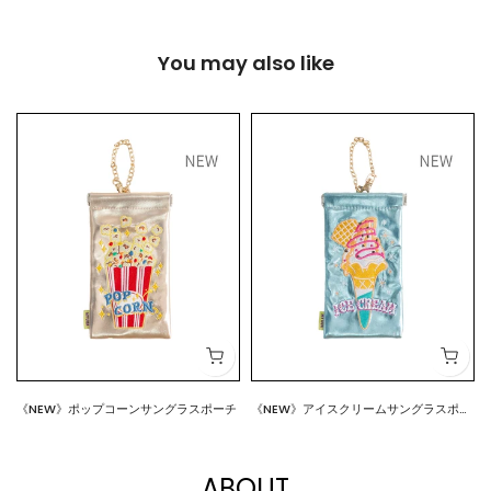
You may also like
《NEW》ポップコーンサングラスポーチ
《NEW》アイスクリームサングラスポー
$18.00
$18.00
チ
ABOUT