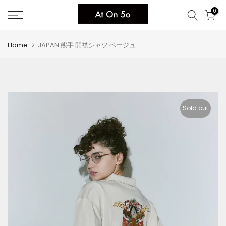
Skip
0
to
content
Home
JAPAN 熊手 開襟シャツ ベージュ
Sold out