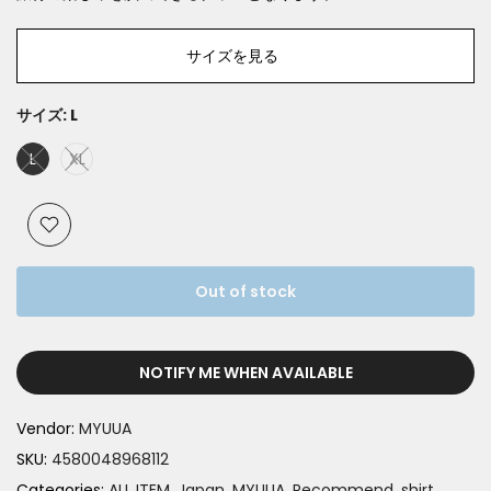
サイズを見る
サイズ:
L
L
XL
Out of stock
NOTIFY ME WHEN AVAILABLE
Vendor:
MYUUA
SKU:
4580048968112
Categories:
ALL ITEM
Japan
MYUUA
Recommend
shirt