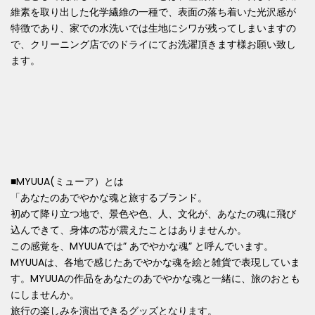
維素を取り出した化学繊維の一種で、表面の落ち着いた光沢感が
特徴であり、家での水洗いでは生地にシワが残ってしまいますの
で、クリーニング店でのドライにてお洗濯頂きます様お願い致し
ます。
■MYUUA(ミューア）とは
「あなたのあでやかな魂と旅するブランド。
初めて降り⽴つ地で、景⾊や⾊、
⼈、⽂化が、あなたの魂に⾶び
込んできて、⾝体の芯が震えたことはありませんか。
この感覚を、MYUUAでは” あでやかな魂” と呼んでいます。
MYUUAは、各地で感じたあでやかな魂
を絵と雑貨で表現していま
す。MYUUAの作品をあなたのあでやかな魂と⼀緒に、旅のおとも
にしませんか。
旅⾏の楽しみを演出できるグッズとなります。