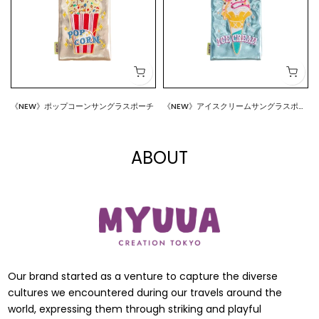
《NEW》ポップコーンサングラスポーチ
《NEW》アイスクリームサングラスポー
$18.00
$18.00
チ
ABOUT
Our brand started as a venture to capture the diverse
cultures we encountered during our travels around the
world, expressing them through striking and playful