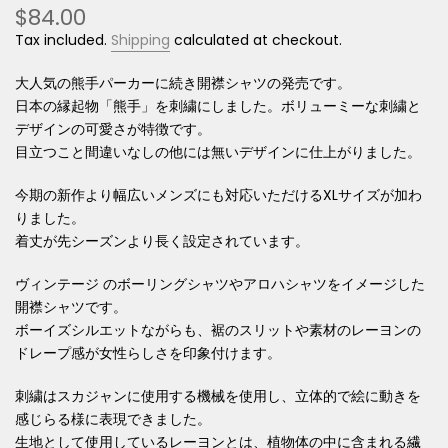
$84.00
Tax included.
Shipping
calculated at checkout.
大人気の熊手パーカーに続き開襟シャツの発売です。
日本の縁起物「熊手」を刺繍にしました。ボリューミーな刺繍と
デザインの可愛さが特徴です。
目立つこと間違いなしの他には無いデザインに仕上がりました。
今期の新作より幅広いメンズにも対応いただけるXLサイズが加わ
りました。
着丈が先シーズンより長く設定されています。
ヴィンテージ のボーリングシャツやアロハシャツをイメージした
開襟シャツです。
ボーイズシルエットながらも、裾のスリットや素材のレーヨンの
ドレープ感が女性らしさを印象付けます。
刺繍はスカジャンに使用する機械を使用し、立体的で絵に動きを
感じらる様に表現できました。
生地として使用しているレーヨンとは、植物体の中に含まれる繊