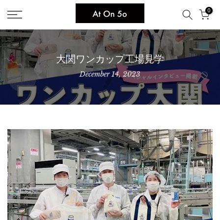
Skip
0
to
content
大関ワンカップ工場見学
December 14, 2023