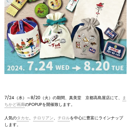
7/24（水）～8
/20（火）の期間、真美堂 京都高島屋店にて、
ま
ちかど画廊
のPOPUPを開催致します。
人気の
タカセ
、
チロリアン
、
チロル
を中心に豊富にラインナップ
します。