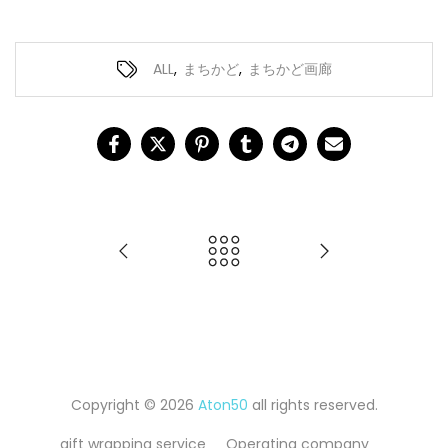
ALL
,
まちかど
,
まちかど画廊
Copyright © 2026
Aton50
all rights reserved.
gift wrapping service
Operating company