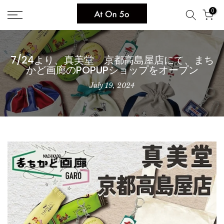
Skip
0
to
content
7/24より、真美堂 京都高島屋店にて、まち
かど画廊のPOPUPショップをオープン
July 19, 2024