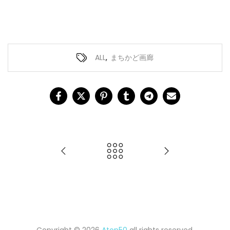
ALL
,
まちかど画廊