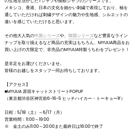
の生地を活かしたTシャツや開襟シャツのシリーズです。
メキシコ、香港、日本の文化を細かい刺繍で表現しており、袖を
通していただければ刺繍デザインの魅力や生地感、シルエットの
違いを感じていただけると思います。
その他大人気の
中国シリーズ
や、
韓国シリーズ
など
豊富なライン
ナップを取り揃えるなど商品の充実はもちろん、MYUUA商品をお
買い上げの方限定で、非売品のMYUUA特製うちわをプレゼント！
是非足をお運びくださいませ。
皆様のお越しをスタッフ一同お待ちしております。
【アクセス】
■MYUUA 原宿キャットストリートPOPUP
（東京都渋谷区神宮前6-16-5 ヒッチハイカー・トーキョー1F）
日程：5/18（土）～6/17（月）
営業時間：11:00～19:00
※ 金土のみ11:00～20:00また最終日は16:00で終了