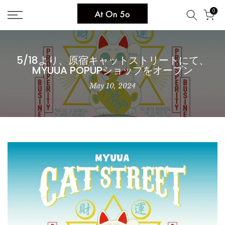
Skip
0
to
content
5/18より、原宿キャットストリートにて、
MYUUA POPUPショップをオープン
May 10, 2024