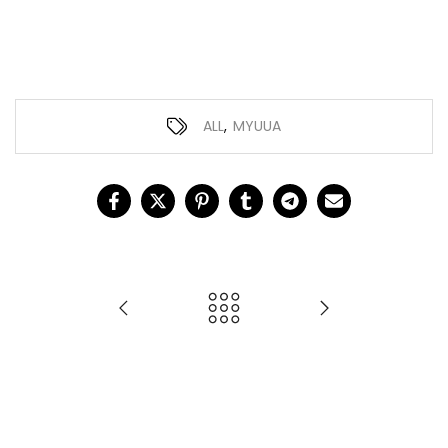
ALL
,
MYUUA