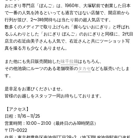
おにぎり専門店「ぼんご」は、
1960年、大塚駅前で創業した
日本
で一番の人気を誇るといっても過言ではない店舗で、開店前から
行列が並び、2〜3時間待ちは当たり前の超人気店です。
数多くのメディアで取り上げられ「握らないおにぎり」と呼ばれ
るふんわりとした「おにぎり ぼんご」のおにぎりと同様に、2代目
店主の右近由美子さんも人気で、右近さんと共にツーショット写
真を撮る方も少なくありません。
また他にも先日販売開始した
味千拉麺
はもちろん、
その他池袋にルーツのある老舗喫茶の
タカセ
なども販売いたしま
す。
是非足をお運びくださいませ。
皆様のお越しをスタッフ一同お待ちしております。
【アクセス】
日程：11/16～11/25
営業時間：10:00～21:00（最終日のみ18時閉店）
〒171-0022
住所：東京都豊島区南池袋1丁目28-2 （地下1階JR池袋駅南口改札