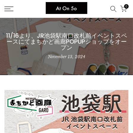
Skip
0
to
content
11/16より、JR池袋駅南口改札前イベントスペ
ースにてまちかど画廊POPUPショップをオー
プン
November 13, 2024