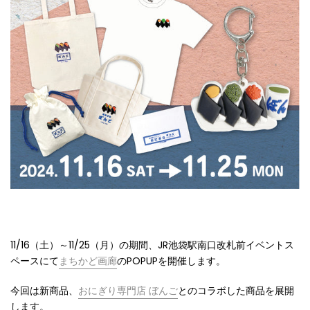
11/16（土）～11/25（月）
の期間、JR池袋駅南口改札前イベントス
ペースにて
まちかど画廊
のPOPUPを開催します。
今回は新商品、
おにぎり専門店 ぼんご
とのコラボした商品を展開
します。