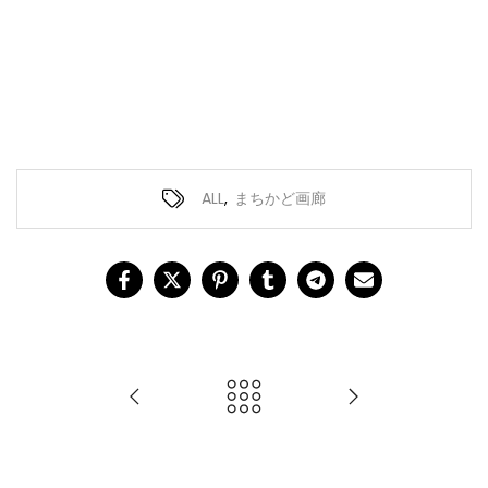
ALL
,
まちかど画廊