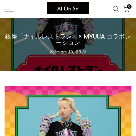
Skip
0
to
content
銀座「ナイルレストラン」× MYUUA コラボレ
ーション
February 15, 2025