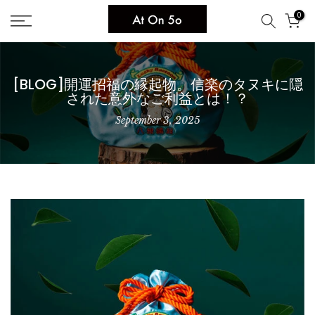
Skip
0
to
content
[BLOG]開運招福の縁起物。信楽のタヌキに隠
された意外なご利益とは！？
September 3, 2025