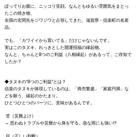
ぽってりお腹に、ニッコリ笑顔。なんともゆるい雰囲気をまとっ
たこの焼き物、
全国の玄関先をジワジワと占領してきた、滋賀県・信楽町の名産
品。
でも、「カワイイから置いてる」だけじゃないんです。
実はこのタヌキ、れっきとした開運招福の縁起物。
なんと、ちゃんと
8
つのご利益（八相縁起）があるって、ご存知で
したか？
◆タヌキの
“8
つのご利益
”
とは？
信楽のタヌキが体現しているのは、「商売繁盛」「家庭円満」な
どを願う、縁起のかたまり。
ひとつひとつのパーツに、意味があるんです。
笠（災難よけ）
→
思わぬトラブルや災難から身を守る。急な雨にも強い
!?
目（正しい判断）