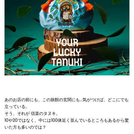
あのお店の前にも、この旅館の玄関にも
…
気がつけば、どこにでも
立っている。
そう、それが 信楽のタヌキ。
10
や
20
ではなく、中には
100
体近く並んでいるところもあるから驚
いた方も多いのでは？