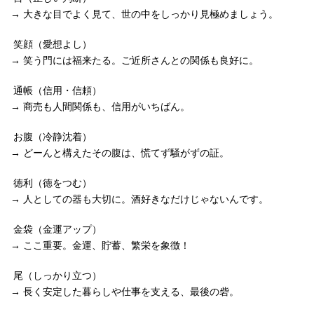
→
大きな目でよく見て、世の中をしっかり見極めましょう。
笑顔（愛想よし）
→
笑う門には福来たる。ご近所さんとの関係も良好に。
通帳（信用・信頼）
→
商売も人間関係も、信用がいちばん。
お腹（冷静沈着）
→
どーんと構えたその腹は、慌てず騒がずの証。
徳利（徳をつむ）
→
人としての器も大切に。酒好きなだけじゃないんです。
金袋（金運アップ）
→
ここ重要。金運、貯蓄、繁栄を象徴！
尾（しっかり立つ）
→
長く安定した暮らしや仕事を支える、最後の砦。